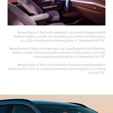
Renault Scenic E-Tech 100% elektrisch, 170 Comfort Range (60 kWh
Batterie), Elektro, 125 kW: Stromverbrauch kombiniert (kWh/100km):
16,3; CO2-Emissionen kombiniert (g/km): 0. (Werte nach WLTP)*.
Renault Scenic E-Tech 100% elektrisch, 220 Long Range (87 kWh Batterie),
Elektro, 160 kW: Stromverbrauch kombiniert (kWh/100km): 16,8; CO2-
Emissionen kombiniert (g/km): 0. (Werte nach WLTP)*.
Renault Scenic E-Tech 100% elektrisch: Stromverbrauch kombiniert
(kWh/100 km): 16,8 -16,3; CO2-Emissionen kombiniert (g/km): 0–0 (Werte
nach WLTP)*.