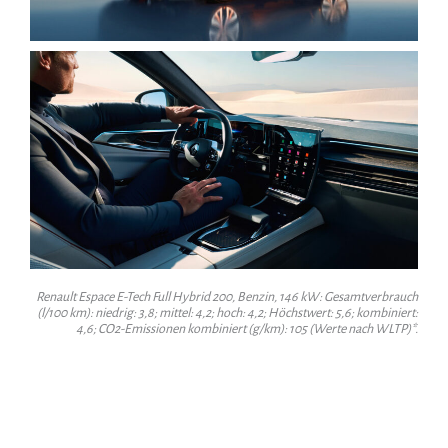
Renault Espace E-Tech Full Hybrid 200, Benzin, 146 kW: Gesamtverbrauch
(l/100 km): niedrig: 3,8; mittel: 4,2; hoch: 4,2; Höchstwert: 5,6; kombiniert:
4,6; CO2-Emissionen kombiniert (g/km): 105 (Werte nach WLTP)*.