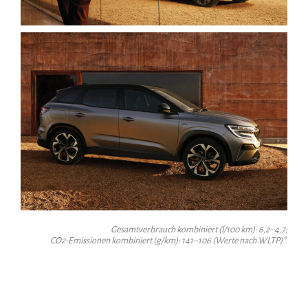
Gesamtverbrauch kombiniert (l/100 km): 6,2–4,7;
CO2-Emissionen kombiniert (g/km): 141–106 (Werte nach WLTP)*.